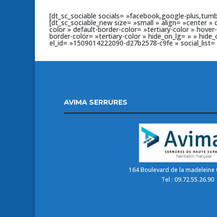
[dt_sc_sociable socials= »facebook,google-plus,tumbl
[dt_sc_sociable_new size= »small » align= »center » 
color » default-border-color= »tertiary-color » hove
border-color= »tertiary-color » hide_on_lg= » » hid
el_id= »1509014222090-d27b2578-c9fe » social_l
AVIMA SERRURES
164 Boulevard de la madeleine 
Tel : 09.72.55.26.90