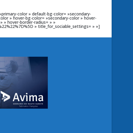
 »primary-color » default-bg-color= »secondary-
-color » hover-bg-color= »secondary-color » hover-
 » » hover-border-radius= » »
%22%7D%5D » title_for_sociable_settings= » »]